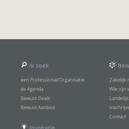
Ik zoek
Bewu
een Professional/Organisatie
Zakelijk
de Agenda
Wie zijn 
Bewust Deals
Landelij
Bewust Aanbod
Inschrij
Contact
Inspiratie