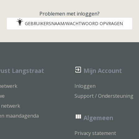
Problemen met inloggen?
GEBRUIKERSNAAM/WACHTWOORD OPVRAGEN
st Langstraat
Mijn Account
 netwerk
Inloggen
we
Support / Ondersteuning
k netwerk
ven maandagenda
Algemeen
Privacy statement