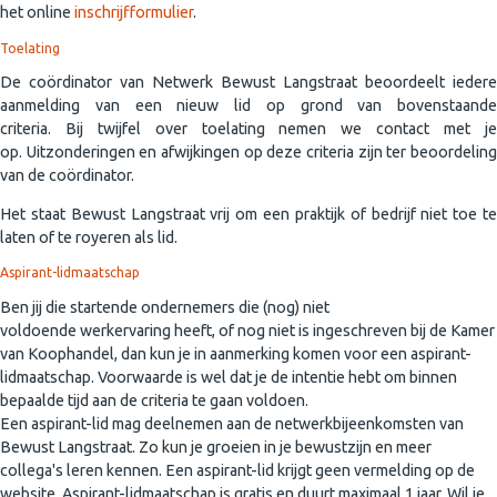
het online
inschrijfformulier
.
Toelating
De coördinator van Netwerk Bewust Langstraat beoordeelt iedere
aanmelding van een nieuw lid op grond van bovenstaande
criteria. Bij twijfel over toelating nemen we contact met je
op. Uitzonderingen en afwijkingen op deze criteria zijn ter beoordeling
van de coördinator.
Het staat Bewust Langstraat vrij om een praktijk of bedrijf niet toe te
laten of te royeren als lid.
Aspirant-lidmaatschap
Ben jij die startende ondernemers die (nog) niet
voldoende werkervaring heeft, of nog niet is ingeschreven bij de Kamer
van Koophandel, dan kun je in aanmerking komen voor een aspirant-
lidmaatschap. Voorwaarde is wel dat je de intentie hebt om binnen
bepaalde tijd aan de criteria te gaan voldoen.
Een aspirant-lid mag deelnemen aan de netwerkbijeenkomsten van
Bewust Langstraat. Zo kun je groeien in je bewustzijn en meer
collega's leren kennen. Een aspirant-lid krijgt geen vermelding op de
website. Aspirant-lidmaatschap is gratis en duurt maximaal 1 jaar. Wil je