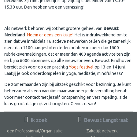
betekenis zijn met je bedrijf is op vrijdag 4 december van 13.30-
15.30 uur. Dan hebben we een verrassing!
Als netwerk behoren wij tot het grotere geheel van
Bewust
Nederland
.
Neem er eens een kijkje!
Het is indrukwekkend om te
zien dat we inmiddels 16 actieve netwerken tellen die gezamenlijk
meer dan 1100 aangesloten leden hebben in meer dan 1600
rubrieksvermeldingen, dat er meer dan 400 agenda activiteiten zijn
en bijna 6000 abonnees op alle nieuwsbrieven. Bewust Eindhoven
bereidt zich voor op een prachtig
Yoga festival
op 13 en 14 juni.
Laat jij je ook onderdompelen in yoga, meditatie, mindfulness?
De zomermaanden zijn bij uitstek geschikt voor bezinning. Je kunt
het ervaren als een vacuüm maar wanneer je de verstilling benut
voor meer contact met jezelf, ontspanning en versimpeling, is de
kans groot dat je rijk zult oogsten. Geniet ervan!
Ik zoek
Bewust Langstraat
een Professional/Organisatie
Zakelijk netwerk