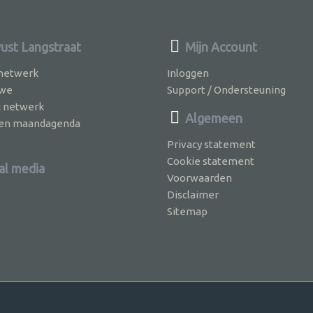
st Langstraat
Mijn Account
 netwerk
Inloggen
 we
Support / Ondersteuning
k netwerk
Algemeen
jven maandagenda
Privacy statement
Cookie statement
al media
Voorwaarden
Disclaimer
Sitemap