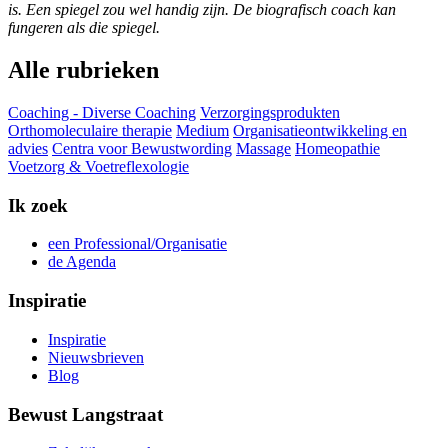
is. Een spiegel zou wel handig zijn. De biografisch coach kan
fungeren als die spiegel.
Alle rubrieken
Coaching - Diverse Coaching
Verzorgingsprodukten
Orthomoleculaire therapie
Medium
Organisatieontwikkeling en
advies
Centra voor Bewustwording
Massage
Homeopathie
Voetzorg & Voetreflexologie
Ik zoek
een Professional/Organisatie
de Agenda
Inspiratie
Inspiratie
Nieuwsbrieven
Blog
Bewust Langstraat