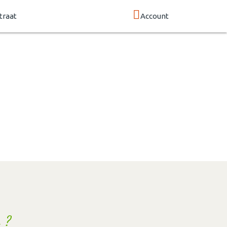
traat
Account
 ?