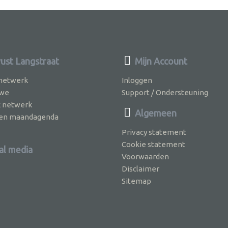
st Langstraat
Mijn Account
 netwerk
Inloggen
 we
Support / Ondersteuning
k netwerk
Algemeen
jven maandagenda
Privacy statement
Cookie statement
al media
Voorwaarden
Disclaimer
Sitemap