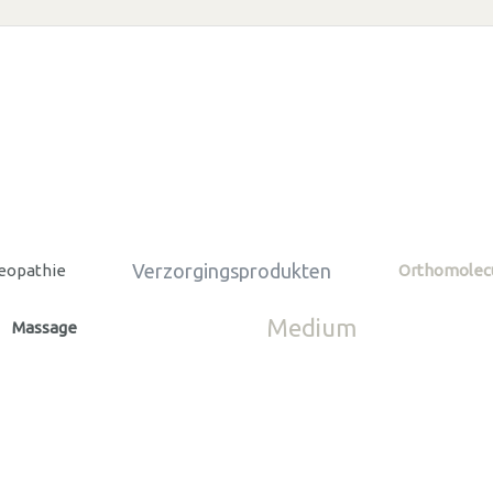
Verzorgingsprodukten
opathie
Orthomolecu
Medium
Massage