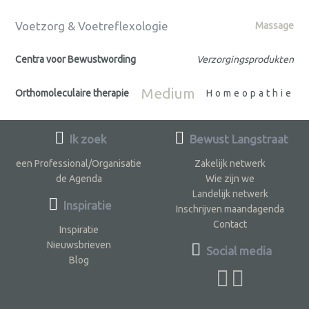
Voetzorg & Voetreflexologie
Massage
Centra voor Bewustwording
Verzorgingsprodukten
Medium
Orthomoleculaire therapie
Homeopathie
Ik zoek
Bewust Langstraat
een Professional/Organisatie
Zakelijk netwerk
de Agenda
Wie zijn we
Landelijk netwerk
Inspiratie
Inschrijven maandagenda
Contact
Inspiratie
Nieuwsbrieven
Social media
Blog