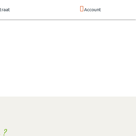
traat
Account
 ?