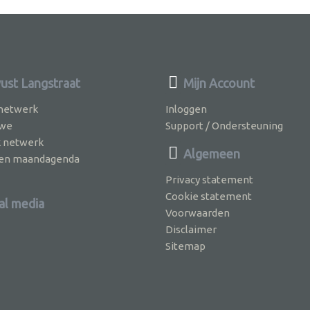
st Langstraat
Mijn Account
 netwerk
Inloggen
 we
Support / Ondersteuning
k netwerk
Algemeen
jven maandagenda
Privacy statement
Cookie statement
al media
Voorwaarden
Disclaimer
Sitemap